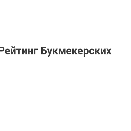
 Рейтинг Букмекерских