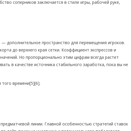
бство соперников заключается в стиле игры, рабочей руке,
ки — дополнительное пространство для перемещения игроков.
орта до верхнего края сетки. Коэффициент экспрессов и
значений. Но пропорционально этим цифрам всегда растет
вать в качестве источника стабильного заработка, пока вы не
того времени[5][6].
 предматчевой линии. Главной особенностью стратегий ставок