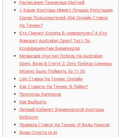
Расписание Теннисных Матчей
⚡ Какие Конторы Имеют Лучшую Репутацию
Среди Пользователей Для Онлайн Ставок
На Теннис?
Кто Сменит Клоппа В «ливерпуле»? А Кто
Фаворит Australian Open? Тест По
Коэффициентам Букмекеров
Медведев Упустил Победу На Australian
Open, Ведя В Счете 2: Zero Победу Синнера
Можно Было Поймать За 11 50
Live Ставки На Теннис Онлайн
Как Ставить На Теннис В Лайве?
Прогнозы Капперов
Как Выбрать
Личный Кабинет Букмекерской Конторы
Betboom
Правила Ставок На Теннис И Виды Рынков
Виды Спорта (а-я)