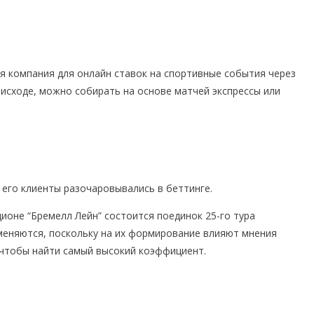
ая компания для онлайн ставок на спортивные события через
 исходе, можно собирать на основе матчей экспрессы или
 его клиенты разочаровывались в беттинге.
ионе “Бремелл Лейн” состоится поединок 25-го тура
еняются, поскольку на их формирование влияют мнения
, чтобы найти самый высокий коэффициент.